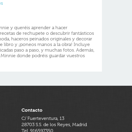
es
Minnie y queréis aprender a hacer
recetas de rechupete o descubrir fantásticos
 moda, haceros peinados originales y decorar
te libro y ¡poneos manos a la obra! Incluye
plicadas paso a paso, y muchas fotos. Además,
a Minnie donde podréis guardar vuestros
Contacto
C/ Fuerteventura, 13
28703 S.S. de los Reyes, Madrid
Tel. 916597350