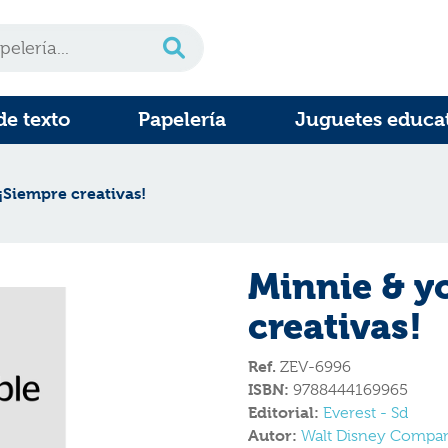
de texto
Papelería
Juguetes educa
¡Siempre creativas!
Minnie & y
creativas!
Ref.
ZEV-6996
ISBN:
9788444169965
Editorial:
Everest - Sd
Autor:
Walt Disney Compa