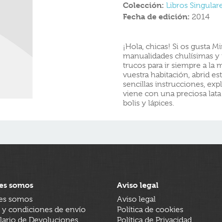
Colección:
Libros Singular
Fecha de edición:
2014
¡Hola, chicas! Si os gusta 
manualidades chulísimas y 
trucos para ir siempre a la
vuestra habitación, abrid es
sencillas instrucciones, ex
viene con una preciosa lat
bolis y lápices.
es somos
Aviso legal
es somos
Aviso legal
 y condiciones de envío
Política de cookies
ario de Devoluciones
Política de Privacidad