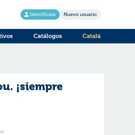
Identifícate
Nuevo usuario
tivos
Catálogos
Catalá
ou. ¡siempre
ny