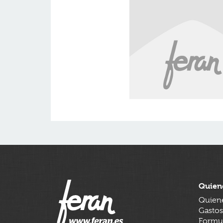
Quien
Quien
Gastos
Formul