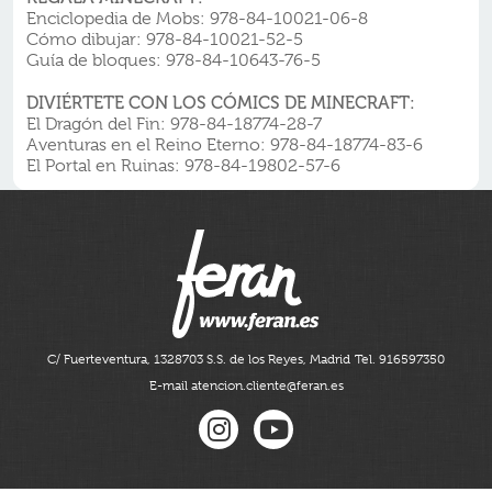
Enciclopedia de Mobs: 978-84-10021-06-8
Cómo dibujar: 978-84-10021-52-5
Guía de bloques: 978-84-10643-76-5
DIVIÉRTETE CON LOS CÓMICS DE MINECRAFT:
El Dragón del Fin: 978-84-18774-28-7
Aventuras en el Reino Eterno: 978-84-18774-83-6
El Portal en Ruinas: 978-84-19802-57-6
C/ Fuerteventura, 13
28703 S.S. de los Reyes, Madrid
Tel. 916597350
E-mail atencion.cliente@feran.es