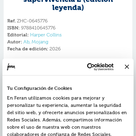
leyenda)
Ref.
ZHC-0645776
ISBN:
9788410645776
Editorial:
Harper Collins
Autor:
Ab, Mojang
Fecha de edición:
2026
¿Te atreves a afrontar nuevos retos en Minecraft
?
Bien, porque el Mundo superior necesita a alguien con
coraje y decisión? ¡y ese eres tú! ¡Este libro contiene
muchísimos retos y grandes consejos para guiarte en
Tu Configuración de Cookies
esta odisea épica que te convertirá en leyenda!
Gracias a sus instrucciones claras, sus grandes desafíos
En Feran utilizamos cookies para mejorar y
y unas ilustraciones increíbles, vas a enfrentarte a unos
personalizar tu experiencia, aumentar la seguridad
retos sin precedentes. ¡Carga el modo Supervivencia y
del sitio web, y ofrecerte anuncios personalizados en
prepárate para alcanzar el siguiente nivel como
jugador!
Redes Sociales. Además, compartimos información
MÁS DE 350.000 EJEMPLARES VENDIDOS DE LA
sobre el uso de nuestra web con nuestros
SERIE
colaboradores de confianza de Redes Sociales,