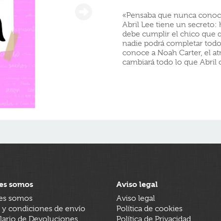
«Pensaba que nunca conocerí
Abril Lee tiene un secreto: 
debe cumplir el chico que qu
nadie podrá completar todos
conoce a Noah Carter, el atr
cambiará todo lo que Abril 
es somos
Aviso legal
es somos
Aviso legal
 y condiciones de envío
Política de cookies
ario de Devoluciones
Política de Privacidad