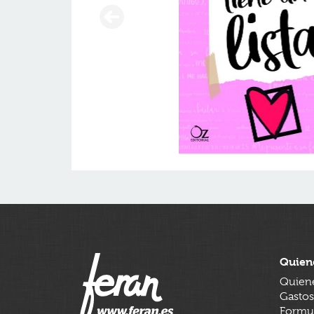
Quien
Quien
Gastos
Formul