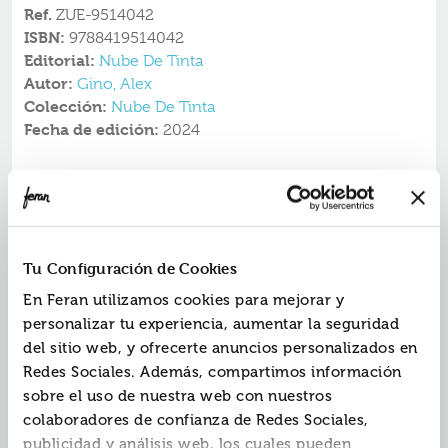
Ref.
ZUE-9514042
ISBN:
9788419514042
Editorial:
Nube De Tinta
Autor:
Gino, Alex
Colección:
Nube De Tinta
Fecha de edición:
2024
Cuando la gente ve a George, cree que es un niño.
Pero ella sabe que no es verdad. George sabe que es
una niña.
George cree que jamás podrá decirle a nadie que ella,
Tu Configuración de Cookies
en realidad, es una niña.
Un día, su profesora anuncia que su clase va a
En Feran utilizamos cookies para mejorar y
representar una obra de teatro. Y George desea con
personalizar tu experiencia, aumentar la seguridad
todas sus fuerzas el papel de la niña protagonista,
Charlotte. Pero su profesora le dice que ni siquiera
del sitio web, y ofrecerte anuncios personalizados en
puede hacer la prueba para el papel... porque es un
Redes Sociales. Además, compartimos información
chico.
sobre el uso de nuestra web con nuestros
Con la ayuda de Kelly, su mejor amiga, George traza un
colaboradores de confianza de Redes Sociales,
plan. No solo para poder ser Charlotte en la obra, sino
para que todo el mundo sepa, de una vez por todas,
publicidad y análisis web, los cuales pueden