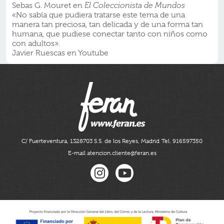
Sebas G. Mouret en
El Coleccionista de Mundos
«No sabía que pudiera tratarse este tema de una
manera tan preciosa, tan delicada y de una forma tan
humana, que pudiese conectar tanto con niños como
con adultos».
Javier Ruescas en Youtube
C/ Fuerteventura, 13
28703 S.S. de los Reyes, Madrid
Tel. 916597350
E-mail atencion.cliente@feran.es