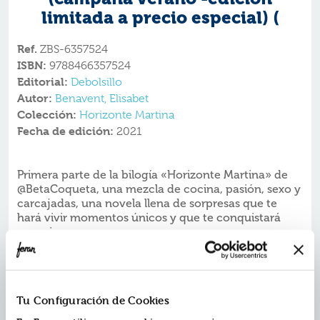
limitada a precio especial) (
Ref.
ZBS-6357524
ISBN:
9788466357524
Editorial:
Debolsillo
Autor:
Benavent, Elisabet
Colección:
Horizonte Martina
Fecha de edición:
2021
Primera parte de la bilogía «Horizonte Martina» de
@BetaCoqueta, una mezcla de cocina, pasión, sexo y
carcajadas, una novela llena de sorpresas que te
hará vivir momentos únicos y que te conquistará
para siempre.
Placer para los sentidos
Si te llamas Martina, llevas siempre la melena recogida,
eres absolutamente cerebral...
Si te has formado para ser chef y perteneces al equipo
Tu Configuración de Cookies
de El Mar...
Si has sentido un chispazo al conocer a tu jefe, Pablo