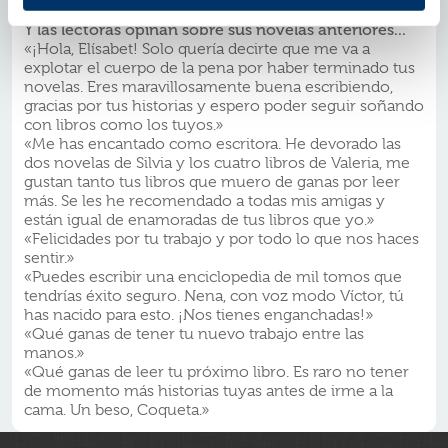
In Touch
Y las lectoras opinan sobre sus novelas anteriores...
«¡Hola, Elísabet! Solo quería decirte que me va a
explotar el cuerpo de la pena por haber terminado tus
novelas. Eres maravillosamente buena escribiendo,
gracias por tus historias y espero poder seguir soñando
con libros como los tuyos.»
«Me has encantado como escritora. He devorado las
dos novelas de Silvia y los cuatro libros de Valeria, me
gustan tanto tus libros que muero de ganas por leer
más. Se les he recomendado a todas mis amigas y
están igual de enamoradas de tus libros que yo.»
«Felicidades por tu trabajo y por todo lo que nos haces
sentir.»
«Puedes escribir una enciclopedia de mil tomos que
tendrías éxito seguro. Nena, con voz modo Víctor, tú
has nacido para esto. ¡Nos tienes enganchadas!»
«Qué ganas de tener tu nuevo trabajo entre las
manos.»
«Qué ganas de leer tu próximo libro. Es raro no tener
de momento más historias tuyas antes de irme a la
cama. Un beso, Coqueta.»