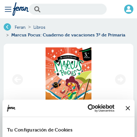
Feran
Libros
Marcus Pocus: Cuaderno de vacaciones 3º de Primaria
Marcus pocus: cuaderno de
vacaciones 3º de primaria
Tu Configuración de Cookies