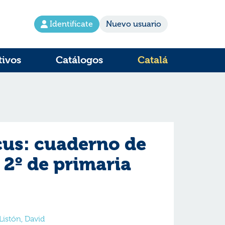
Identifícate
Nuevo usuario
tivos
Catálogos
Catalá
us: cuaderno de
 2º de primaria
Listón, David