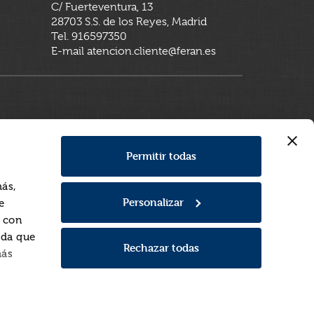
C/ Fuerteventura, 13
28703 S.S. de los Reyes, Madrid
Tel. 916597350
E-mail atencion.cliente@feran.es
Permitir todas
más,
Personalizar
e
a con
rda que
Rechazar todas
más