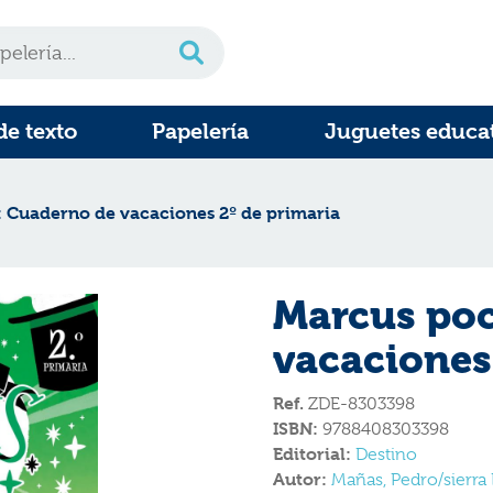
de texto
Papelería
Juguetes educa
 Cuaderno de vacaciones 2º de primaria
Marcus poc
vacaciones
Ref.
ZDE-8303398
ISBN:
9788408303398
Editorial:
Destino
Autor:
Mañas, Pedro/sierra 