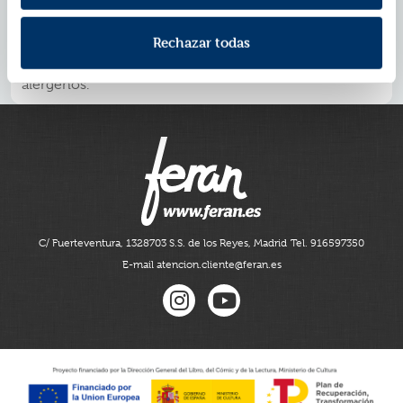
Se elimina fácilmente con una toallita o con agua y
Rechazar todas
jabón.
No contiene parabenos y está libre de los principales
alérgenos.
C/ Fuerteventura, 13
28703 S.S. de los Reyes, Madrid
Tel. 916597350
E-mail atencion.cliente@feran.es