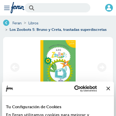
Feran
Libros
Los Zoobots 5: Bruno y Creta, trastadas superdiscretas
Los zoobots 5: bruno y creta,
Tu Configuración de Cookies
trastadas superdiscretas
En Feran utilizamos cookies para mejorar y