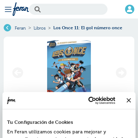
Los Once 11: El gol número once
Feran
Libros
Los once 11: el gol número once
Tu Configuración de Cookies
Ref.
ZDE-8319016
En Feran utilizamos cookies para mejorar y
ISBN:
9788408319016