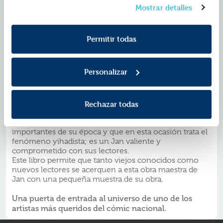
que puedes cambiar de opinión y retirar el
los ochenta.
Mostrar detalles
consentimiento en cualquier momento. Para más
-
El infierno
(1996), representa al Superlópez más
Política de Cookies
información consulta la
y la
mitológico, el de títulos como el de la mítica
La caja de
Política de Privacidad
Pandora
.
.
Permitir todas
- Ya situados en el siglo XXI, recuperamos
La casa
amarilla
(2005), que demuestra el buen hacer del
autor retratando paisajes y haciendo viajar a su
Personalizar
protagonista, así como su interés por introducir
referentes literarios o artísticos como el clásico Van
Gogh.
- Terminamos con
Mambrú se va a la guerra
(2015),
Rechazar todas
un buen ejemplo de lo que podríamos llamar el
Superlópez más social, el que se implica con asuntos
importantes de su época y que en esta ocasión trata el
fenómeno yihadista; es un Jan valiente y
comprometido con sus lectores.
Este libro permite que tanto viejos conocidos como
nuevos lectores se acerquen a esta obra maestra de
Jan con una pequeña muestra de su obra.
Una puerta de entrada al universo de uno de los
artistas más queridos del cómic nacional.