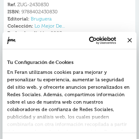
Ref.
ZUG-2430830
ISBN:
9788402430830
Editorial:
Bruguera
Colección:
Lo Mejor De...
Fecha de edición:
2025
¡Superlópez aterriza en la colección
...!
Lo mejor de
¿Es Superman? No, mejor aún, ¡es Superlópez! El
Tu Configuración de Cookies
superhéroe nacional que se ha convertido en un
referente del humor más disparato, la parodia y la
En Feran utilizamos cookies para mejorar y
crítica social.
personalizar tu experiencia, aumentar la seguridad
Una edición cuidada, con prólogo y textos críticos del
del sitio web, y ofrecerte anuncios personalizados en
divulgador de cómic Jordi Canyissà y material extra
Redes Sociales. Además, compartimos información
que encantará a todos los seguidores de la icónica
colección
Lo mejor de...
sobre el uso de nuestra web con nuestros
una aventura por década
Este tomo recoge
buscando
colaboradores de confianza de Redes Sociales,
mostrar la evolución de la serie y certificar que Jan no
publicidad y análisis web, los cuales pueden
ha dejado nunca de reflexionar sobre su trabajo
combinarla con otra información recopilada a partir
buscando propuestas nuevas y renovadoras.
-
La semana más larga
(1981), representa al
del uso que hayas hecho de sus servicios. Recuerda
Superlópez más urbano y es un verdadero clásico de