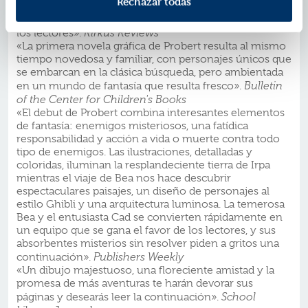
Rechazar todas
«Extremadamente satisfactorio, con un final que te
deja en suspenso y que a buen seguro enganchará a
los lectores».
Kirkus Reviews
«La primera novela gráfica de Probert resulta al mismo
tiempo novedosa y familiar, con personajes únicos que
se embarcan en la clásica búsqueda, pero ambientada
en un mundo de fantasía que resulta fresco».
Bulletin
of the Center for Children's Books
«El debut de Probert combina interesantes elementos
de fantasía: enemigos misteriosos, una fatídica
responsabilidad y acción a vida o muerte contra todo
tipo de enemigos. Las ilustraciones, detalladas y
coloridas, iluminan la resplandeciente tierra de Irpa
mientras el viaje de Bea nos hace descubrir
espectaculares paisajes, un diseño de personajes al
estilo Ghibli y una arquitectura luminosa. La temerosa
Bea y el entusiasta Cad se convierten rápidamente en
un equipo que se gana el favor de los lectores, y sus
absorbentes misterios sin resolver piden a gritos una
continuación».
Publishers Weekly
«Un dibujo majestuoso, una floreciente amistad y la
promesa de más aventuras te harán devorar sus
páginas y desearás leer la continuación».
School