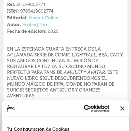
Ref.
ZHC-9802774
ISBN:
9788419802774
Editorial:
Harper Collins
Autor:
Probert, Tim
Fecha de edición:
2026
EN LA ESPERADA CUARTA ENTREGA DE LA
ACLAMADA SERIE DE CÓMIC
, BEA, CAD Y
LIGHTFALL
SUS AMIGOS CONTINÚAN SU MISIÓN DE
RESTAURAR LA LUZ EN SU OSCURO MUNDO.
PERFECTO PARA FANS DE
Y
, ESTE
AMULET
AVATAR
NUEVO LIBRO SIGUE DESCUBRIÉNDONOS EL
MUNDO MÁGICO DE IRPA, DONDE NO PARAN DE
SURGIR SECRETOS ANTIGUOS Y GRANDES
AVENTURAS.
Tras sobrevivir a un naufragio
, el mar arrastra a Cad
hasta la costa de Pellydir. Allí busca a Lorgon; en
cambio, se encuentra con los otros espíritus de Irpa,
que se preguntan si su planeta aún puede salvarse.
Uno de ellos lo lleva a Un Lugar Entre Mundos, un
Tu Configuración de Cookies
extraño reino entre la vida y la muerte, donde intenta