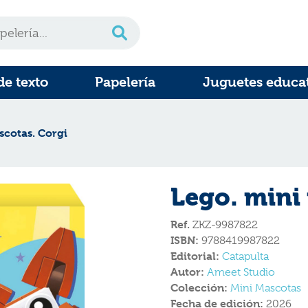
de texto
Papelería
Juguetes educa
scotas. Corgi
Lego. mini
Ref.
ZKZ-9987822
ISBN:
9788419987822
Editorial:
Catapulta
Autor:
Ameet Studio
Colección:
Mini Mascotas
Fecha de edición:
2026