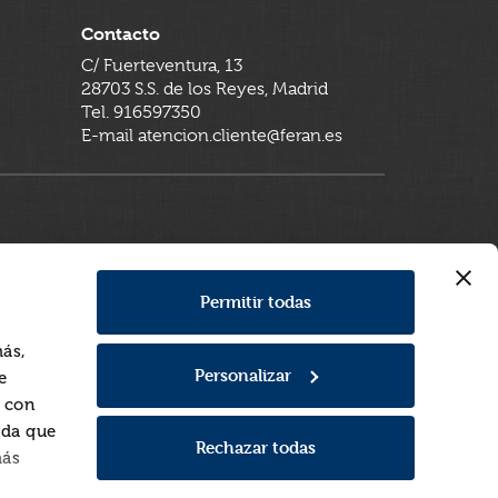
Contacto
C/ Fuerteventura, 13
28703 S.S. de los Reyes, Madrid
Tel. 916597350
E-mail atencion.cliente@feran.es
Permitir todas
más,
Personalizar
e
a con
rda que
Rechazar todas
más