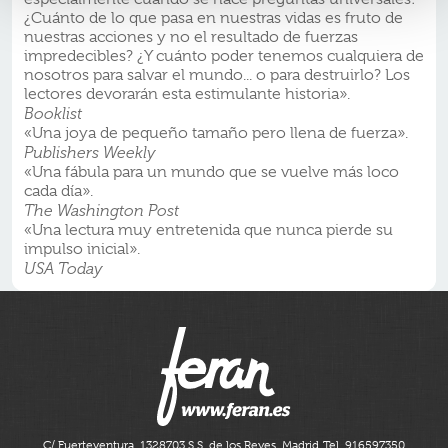
¿Cuánto de lo que pasa en nuestras vidas es fruto de
nuestras acciones y no el resultado de fuerzas
impredecibles? ¿Y cuánto poder tenemos cualquiera de
nosotros para salvar el mundo... o para destruirlo? Los
lectores devorarán esta estimulante historia».
Booklist
«Una joya de pequeño tamaño pero llena de fuerza».
Publishers Weekly
«Una fábula para un mundo que se vuelve más loco
cada día».
The Washington Post
«Una lectura muy entretenida que nunca pierde su
impulso inicial».
USA Today
C/ Fuerteventura, 13
28703 S.S. de los Reyes, Madrid
Tel. 916597350