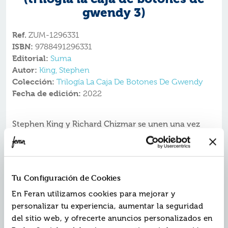
gwendy 3)
Ref.
ZUM-1296331
ISBN:
9788491296331
Editorial:
Suma
Autor:
King, Stephen
Colección:
Trilogía La Caja De Botones De Gwendy
Fecha de edición:
2022
Stephen King y Richard Chizmar se unen una vez
más para traernos el increíble desenlace de la
historia que comenzaron con
La caja de botones de
Gwendy
.
Cuando tenía doce años, Gwendy Peterson conoció a
Richard Farris, un tipo misterioso que le pidió que
Tu Configuración de Cookies
cuidara de una extraña caja de botones.
Ahora, Gwendy es una afamada novelista y su carrera
En Feran utilizamos cookies para mejorar y
política está empezando a despegar. Parece que lo
personalizar tu experiencia, aumentar la seguridad
tiene todo a su alcance, pero entonces el insólito
del sitio web, y ofrecerte anuncios personalizados en
objeto vuelve a su vida. Las fuerzas del mal se han