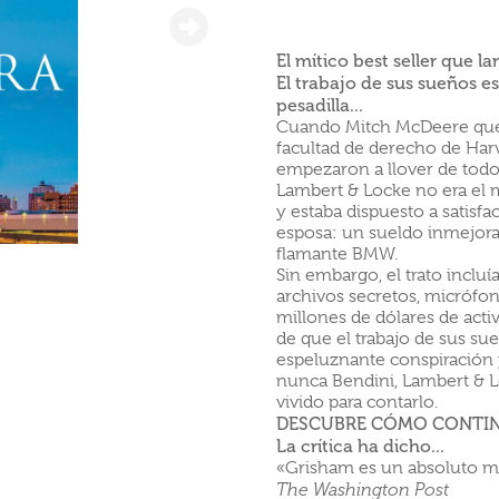
El mítico best seller que la
El trabajo de sus sueños e
pesadilla...
Cuando Mitch McDeere qued
facultad de derecho de Harv
empezaron a llover de todos
Lambert & Locke no era el 
y estaba dispuesto a satisf
esposa: un sueldo inmejorab
flamante BMW.
Sin embargo, el trato inclu
archivos secretos, micrófon
millones de dólares de activ
de que el trabajo de sus su
espeluznante conspiración 
nunca Bendini, Lambert & L
vivido para contarlo.
DESCUBRE CÓMO CONTIN
La crítica ha dicho...
«Grisham es un absoluto m
The Washington Post