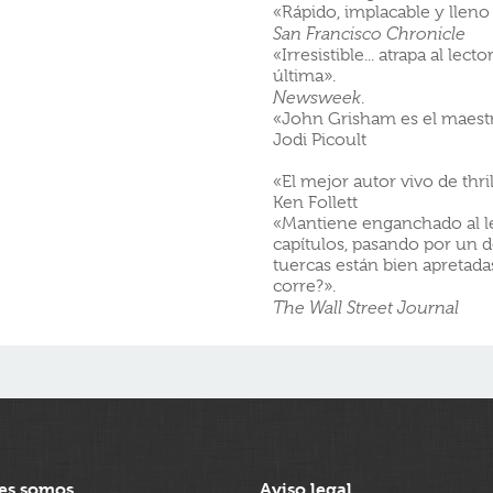
«Rápido, implacable y lleno
San Francisco Chronicle
«Irresistible... atrapa al lec
última».
Newsweek
.
«John Grisham es el maestro
Jodi Picoult
«El mejor autor vivo de thril
Ken Follett
«Mantiene enganchado al le
capítulos, pasando por un d
tuercas están bien apretadas
corre?».
The Wall Street Journal
es somos
Aviso legal