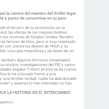
nzó la
carrera del maestro del thriller legal.
stá a punto de convertirse en su peor
ó el tercero de su promoción en la
ard, las ofertas de los mejores bufetes
 los rincones de Estados Unidos. Bendini,
más famoso de ellos, pero sí muy respetado,
acer con creces los deseos de Mitch y su
le, una casa maravillosa y las llaves de un
ía también algunos términos inesperados:
os ocultos, investigaciones del FBI y varios
idades ilegales. Y Mitch pronto se da cuenta
eños le ha colocado frente a una
y una terrible verdad: nadie ha abandonado
ocke? y quienes lo han intentado no han
ÚA LA HISTORIA EN
EL INTERCAMBIO
aestro».