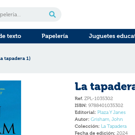
de texto
Papelería
Juguetes educa
La tapadera 1)
La tapadera
Ref.
ZPL-1035302
ISBN:
9788401035302
Editorial:
Plaza Y Janes
Autor:
Grisham, John
Colección:
La Tapadera
Fecha de edición:
2024