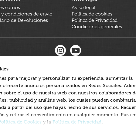
es somos
Aviso legal
 y condiciones de envío
Política de cookies
ario de Devoluciones
Política de Privacidad
Condiciones generales
kies
ies para mejorar y personalizar tu experiencia, aumentar la
 y ofrecerte anuncios personalizados en Redes Sociales. Ade
 sobre el uso de nuestra web con nuestros colaboradores d
les, publicidad y análisis web, los cuales pueden combinarl
ada a partir del uso que hayas hecho de sus servicios. Recue
ón y retirar el consentimiento en cualquier momento. Para 
Política de Cookies
Política de Privacidad
y la
.