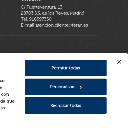
C/ Fuerteventura, 13
28703 S.S. de los Reyes, Madrid
Tel. 916597350
E-mail atencion.cliente@feran.es
Permitir todas
más,
Personalizar
e
a con
rda que
Rechazar todas
más