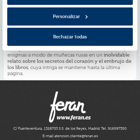
ambientado en la Barcelona de la primera mitad del
siglo XX
, desde los últimos esplendores del
Personalizar
modernismo hasta las tinieblas de la posguerra.
Aunando las técnicas del relato de intriga y suspense,
la novela histórica y la comedia de costumbres,
La
trágica historia
Rechazar todas
Sombra del Viento
es sobre todo una
de amor cuyo eco se proyecta a través del tiempo
.
Con gran fuerza narrativa, el autor entrelaza tramas y
inolvidable
enigmas a modo de muñecas rusas en un
relato sobre los secretos del corazón y el embrujo de
los libros
, cuya intriga se mantiene hasta la última
página.
C/ Fuerteventura, 13
28703 S.S. de los Reyes, Madrid
Tel. 916597350
E-mail atencion.cliente@feran.es