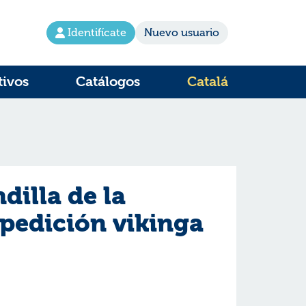
Identifícate
Nuevo usuario
tivos
Catálogos
Catalá
dilla de la
xpedición vikinga