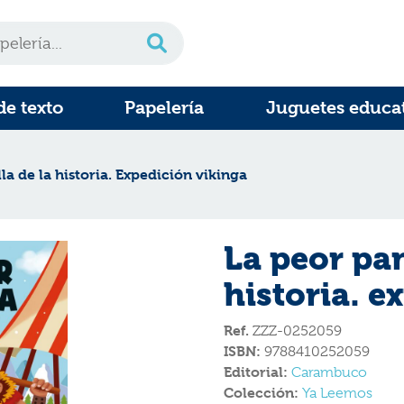
de texto
Papelería
Juguetes educa
la de la historia. Expedición vikinga
La peor pan
historia. e
Ref.
ZZZ-0252059
ISBN:
9788410252059
Editorial:
Carambuco
Colección:
Ya Leemos