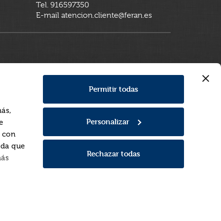
Tel. 916597350
E-mail atencion.cliente@feran.es
Permitir todas
más,
Personalizar
e
a con
rda que
Rechazar todas
más