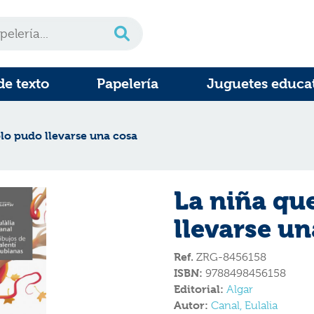
de texto
Papelería
Juguetes educa
olo pudo llevarse una cosa
La niña qu
llevarse un
Ref.
ZRG-8456158
ISBN:
9788498456158
Editorial:
Algar
Autor:
Canal, Eulalia