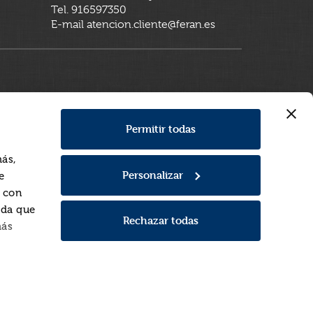
Tel. 916597350
E-mail atencion.cliente@feran.es
Permitir todas
más,
Personalizar
e
a con
rda que
Rechazar todas
más