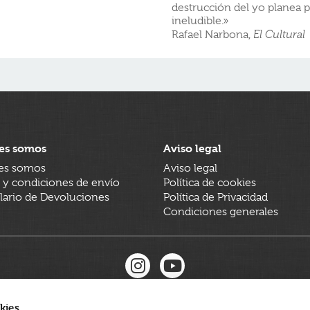
destrucción del yo planea 
ineludible.»
Rafael Narbona,
El Cultural
es somos
Aviso legal
es somos
Aviso legal
 y condiciones de envío
Política de cookies
ario de Devoluciones
Política de Privacidad
Condiciones generales
kies