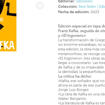
Editorial:
Debolsillo
Colección:
Best Seller | 
Fecha de edición:
2023
Edición especial en tapa 
Franz Kafka, seguida de otr
y «El fogonero».
La transformación de Grego
un enorme escarabajo, es uno
esta edición, la obra más c
metamorfosis
, se recoge c
«El fogonero», tres obras qu
llegar a concretarlo. Las tre
de Kafka y de su impecable 
la identidad, la pequeñoburgu
La crítica ha dicho:
«Kafka, ese soñador que no
ahora es parte de ese sueño
Jorge Luis Borges
«La obra de Kafka es una obr
Walter Benjamin
«La literatura de Kafka es t