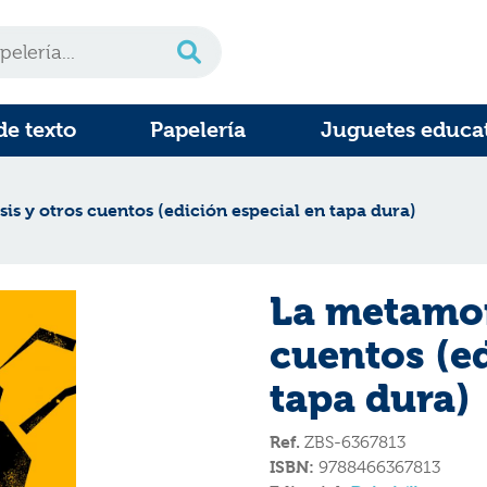
de texto
Papelería
Juguetes educa
is y otros cuentos (edición especial en tapa dura)
La metamor
cuentos (ed
tapa dura)
Ref.
ZBS-6367813
ISBN:
9788466367813