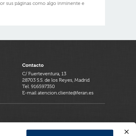
por sus páginas como algo inminente e
Contacto
C/ Fuerteventura, 13
28703 S.S. de los Reyes, Madrid
Tel. 916597350
E-mail atencion.cliente@feran.es