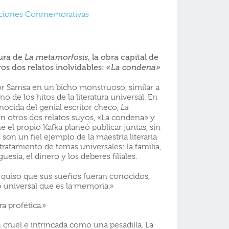
Ediciones Conmemorativas
dura de
, la obra capital de
La metamorfosis
os dos relatos inolvidables:
«La condena»
r Samsa en un bicho monstruoso, similar a
 de los hitos de la literatura universal. En
onocida del genial escritor checo,
La
on otros dos relatos suyos, «La condena» y
e el propio Kafka planeó publicar juntas, sin
s son un fiel ejemplo de la maestría literaria
tratamiento de temas universales: la familia,
esía, el dinero y los deberes filiales.
 quiso que sus sueños fueran conocidos,
 universal que es la memoria.»
a profética.»
an cruel e intrincada como una pesadilla. La