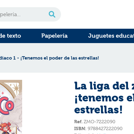
de texto
Papelería
Juguetes educa
diaco 1 - ¡Tenemos el poder de las estrellas!
La liga del
¡tenemos el
estrellas!
Ref.
ZMO-7222090
ISBN:
9788427222090