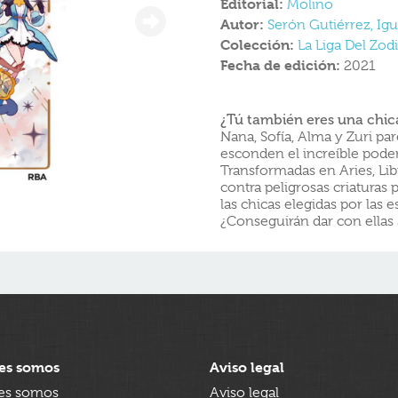
Editorial:
Molino
Autor:
Serón Gutiérrez, Igu
Colección:
La Liga Del Zod
Fecha de edición:
2021
¿Tú también eres una chi
Nana, Sofía, Alma y Zuri pa
esconden el increíble poder
Transformadas en Aries, Lib
contra peligrosas criaturas 
las chicas elegidas por las es
¿Conseguirán dar con ellas
es somos
Aviso legal
es somos
Aviso legal