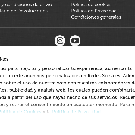
 y condiciones de envío
Política de cookies
ario de Devoluciones
Política de Privacidad
Condiciones generales
kies
ies para mejorar y personalizar tu experiencia, aumentar la
 y ofrecerte anuncios personalizados en Redes Sociales. Ade
 sobre el uso de nuestra web con nuestros colaboradores d
les, publicidad y análisis web, los cuales pueden combinarl
ada a partir del uso que hayas hecho de sus servicios. Recue
ón y retirar el consentimiento en cualquier momento. Para 
Política de Cookies
Política de Privacidad
y la
.