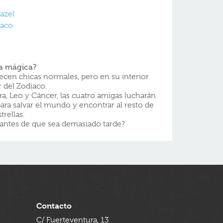
azel
iaco
ca mágica?
recen chicas normales, pero en su interior
 del Zodiaco.
ra, Leo y Cáncer, las cuatro amigas lucharán
para salvar el mundo y encontrar al resto de
trellas.
 antes de que sea demasiado tarde?
Contacto
C/ Fuerteventura, 13