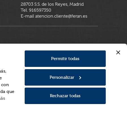
28703 S.S. de los Reyes, Madrid
Tel. 916597350
E-mail atencion.cliente@feran.es
Permitir todas
más,
Personalizar
e
a con
rda que
Rechazar todas
más