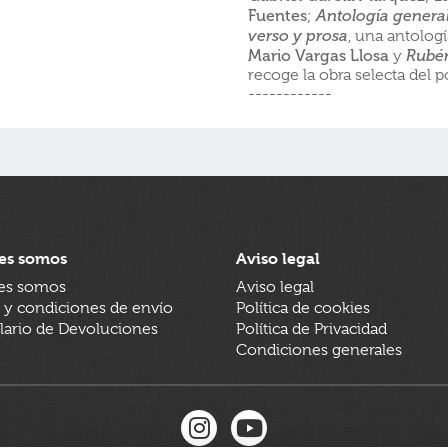
Fuentes
;
Antología genera
verso y prosa
, una antologí
Mario Vargas Llosa
y
Rubén
recoge la obra selecta del p
------------
es somos
Aviso legal
es somos
Aviso legal
 y condiciones de envío
Política de cookies
ario de Devoluciones
Política de Privacidad
Condiciones generales