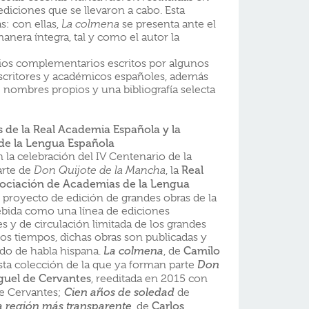
diciones que se llevaron a cabo. Esta
s: con ellas,
La colmena
se presenta ante el
manera íntegra, tal y como el autor la
dios complementarios escritos por algunos
, escritores y académicos españoles, además
e nombres propios y una bibliografía selecta
de la Real Academia Española y la
de la Lengua Española
la celebración del IV Centenario de la
Real
arte de
Don Quijote de la Mancha
, la
ociación de Academias de la Lengua
 proyecto de edición de grandes obras de la
cebida como una línea de ediciones
 y de circulación limitada de los grandes
los tiempos, dichas obras son publicadas y
Camilo
ndo de habla hispana.
La colmena
, de
esta colección de la que ya forman parte
Don
guel de Cervantes
, reeditada en 2015 con
de Cervantes;
Cien años de soledad
de
Carlos
a región más transparente
, de