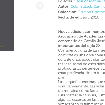
Editorial:
Real Academia E
Autor:
Cela Trulock, Camil
Colección:
Edición Conmem
Fecha de edición:
2016
Nueva edición conmemorat
Asociación de Academias d
centenario de Camilo José 
importantes del siglo XX.
Considerada una de las mej
colmena
es una obra coral 
durante unos pocos días de 
realidad social de esos difíc
protagonistas pertenecen a 
estar paralizada, sin un futu
país.
Las pequeñas escenas que s
simultáneamente. Las vidas
un mosaico como las celda
Para sortear la censura, Cam
algunas escenas en las que
vez acabado el franquismo, 