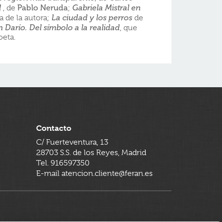
Pablo Neruda
l
, de
;
Gabriela Mistral en
a de la autora;
La ciudad y los perros
de
 Darío. Del símbolo a la realidad
, que
oeta.
Contacto
C/ Fuerteventura, 13
28703 S.S. de los Reyes, Madrid
Tel. 916597350
E-mail atencion.cliente@feran.es