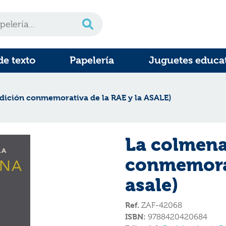
de texto
Papelería
Juguetes educa
dición conmemorativa de la RAE y la ASALE)
La colmena
conmemorat
asale)
Ref.
ZAF-42068
ISBN:
9788420420684