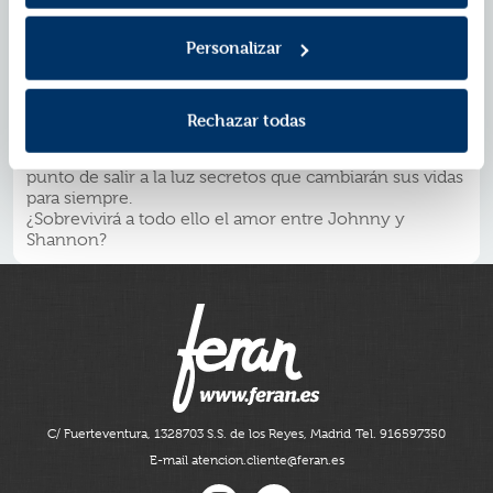
en el mundo real. Traumatizada tras volver de Dublín y
desesperada por proteger a sus hermanos pequeños,
Personalizar
Shannon acaba participando en la misma pantomima
de siempre mientras su futuro se desmorona frente a
sus ojos. La única forma de protegerse es levantar un
muro a su alrededor.
Rechazar todas
Solo un chico será capaz de saltar ese muro, el mismo
que le ha robado el corazón. Sin embargo, están a
punto de salir a la luz secretos que cambiarán sus vidas
para siempre.
¿Sobrevivirá a todo ello el amor entre Johnny y
Shannon?
C/ Fuerteventura, 13
28703 S.S. de los Reyes, Madrid
Tel. 916597350
E-mail atencion.cliente@feran.es