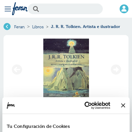
J. R. R. Tolkien. Artista e ilustrador
Feran
Libros
J. r. r. tolkien. artista e ilustrador
Ref.
ZMN-5016077
Tu Configuración de Cookies
ISBN:
9788445016077