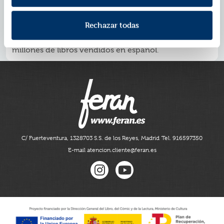
- Con
actividades para colorear en cada página
. ¡La
diversión está asegurada!
-Actividades inspiradas en la
serie de televisión de
Rechazar todas
Clan TV
.
- Del universo creado por Harriet Muncaster, con
2,5
millones de libros vendidos en español
.
C/ Fuerteventura, 13
28703 S.S. de los Reyes, Madrid
Tel. 916597350
E-mail atencion.cliente@feran.es