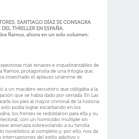
CTORES, SANTIAGO DÍAZ SE CONSAGRA
DEL THRILLER EN ESPAÑA.
ndira Ramos, ahora en un solo volumen:
nspectoras más tenaces e inquebrantables de
ra Ramos, protagonista de una trilogía que,
o, ha cosechado el aplauso unánime de
ó a un macabro secuestro que obligaba a la
tigación que se había dado por cerrada. En
Las
arle los pies al mayor criminal de la historia
 solo podía lograr escarbando en los
ndira
, los frentes se redoblaron para ella y su
lectoral, con un homicidio múltiple sin
rave amenaza sobrevolando a su familia.
o novelístico al completo y, por ello, nos da
in interrupciones del estilo adictivo y