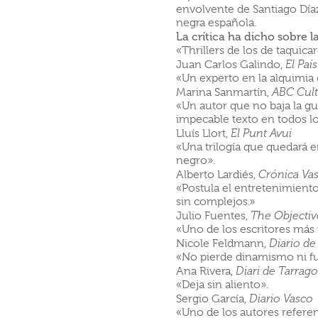
envolvente de Santiago Díaz
negra española.
La crítica ha dicho sobre la
«Thrillers de los de taquicar
Juan Carlos Galindo,
El País
«Un experto en la alquimia d
Marina Sanmartín,
ABC Cult
«Un autor que no baja la g
impecable texto en todos lo
Lluís Llort,
El
Punt
Avui
«Una trilogía que quedará 
negro».
Alberto Lardiés,
Crónica Va
«Postula el entretenimiento
sin complejos.»
Julio Fuentes,
The
Objectiv
«Uno de los escritores más 
Nicole Feldmann,
Diario de
«No pierde dinamismo ni fu
Ana Rivera,
Diari de Tarrag
«Deja sin aliento».
Sergio García,
Diario Vasco
«Uno de los autores referen