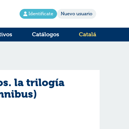
Identifícate
Nuevo usuario
tivos
Catálogos
Catalá
s. la trilogía
mnibus)