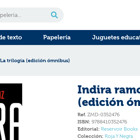
de texto
Papelería
Juguetes educa
La trilogía (edición ómnibus)
Indira ramo
(edición ó
Ref.
ZMD-0352476
ISBN:
9788410352476
Editorial:
Reservoir Books
Colección:
Roja Y Negra