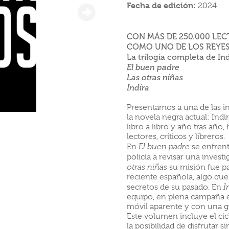
Fecha de edición:
2024
CON MÁS DE 250.000 LE
COMO UNO DE LOS REYES 
La trilogía completa de I
El buen padre
Las otras niñas
Indira
Presentamos a una de las i
la novela negra actual: Indi
libro a libro y año tras añ
lectores, críticos y libreros.
En
El buen padre
se enfrent
policía a revisar una inves
otras niñas
su misión fue par
reciente española, algo que
secretos de su pasado. En
I
equipo, en plena campaña e
móvil aparente y con una g
Este volumen incluye el cicl
la posibilidad de disfrutar s