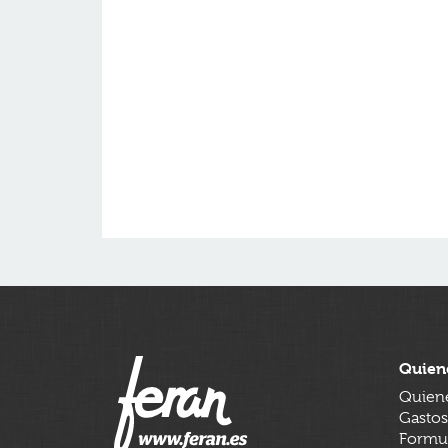
Quien
Quien
Gastos
Formul