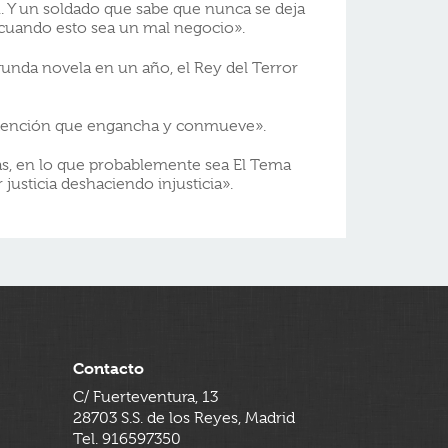
. Y un soldado que sabe que nunca se deja
cuando esto sea un mal negocio».
gunda novela en un año, el Rey del Terror
edención que engancha y conmueve».
s, en lo que probablemente sea El Tema
 justicia deshaciendo injusticia».
Contacto
C/ Fuerteventura, 13
28703 S.S. de los Reyes, Madrid
Tel. 916597350