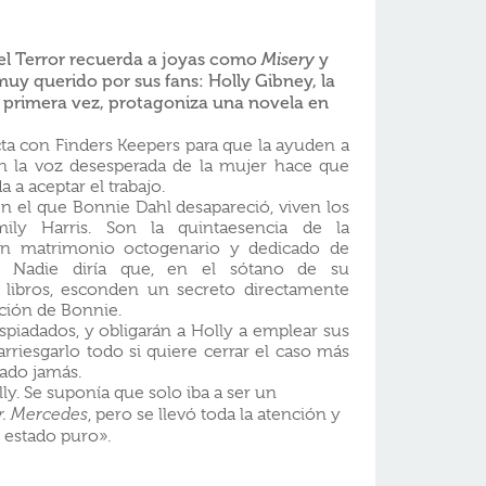
el Terror recuerda
a joyas como
y
Misery
muy querido por sus fans:
Holly
Gibney, la
r primera vez, protagoniza una novela en
a con Finders Keepers para que la ayuden a
en la voz desesperada de la mujer hace que
 a aceptar el trabajo.
en el que Bonnie Dahl desapareció, viven los
ily Harris. Son la quintaesencia de la
 un matrimonio octogenario y dedicado de
s. Nadie diría que, en el sótano de su
 libros, esconden un secreto directamente
ición de Bonnie.
spiadados, y obligarán a Holly a emplear sus
rriesgarlo todo si quiere cerrar el caso más
tado jamás.
y. Se suponía que solo iba a ser un
r. Mercedes
, pero se llevó toda la atención y
n estado puro».