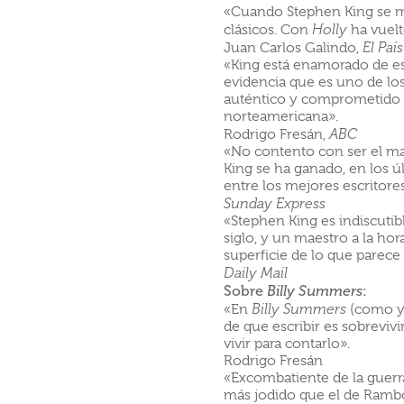
«Cuando Stephen King se met
clásicos. Con
Holly
ha vuelt
Juan Carlos Galindo,
El País
«King está enamorado de es
evidencia que es uno de lo
auténtico y comprometido fe
norteamericana».
Rodrigo Fresán,
ABC
«No contento con ser el mae
King se ha ganado, en los 
entre los mejores escritore
Sunday Express
«Stephen King es indiscuti
siglo, y un maestro a la hor
superficie de lo que parece 
Daily Mail
Sobre
:
Billy Summers
«En
Billy Summers
(como y
de que escribir es sobreviv
vivir para contarlo».
Rodrigo Fresán
«Excombatiente de la guerr
más jodido que el de Rambo