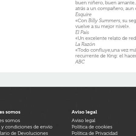
buen niñero, buen amante..
atrás a un compañero, aun 
Esquire
«Con
Billy Summers
, su se
vuelve a su mejor nivel».
El País
«Un excelente relato de r
La Razón
«Todo confluye,una vez má
recurrente de King: el hacer
ABC
es somos
Aviso legal
es somos
Aviso legal
 y condiciones de envío
Política de cookies
ario de Devoluciones
Política de Privacidad