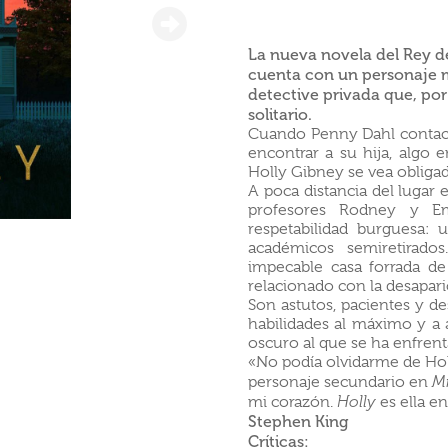
La nueva novela del Rey d
cuenta con un personaje
detective privada que, po
solitario.
Cuando Penny Dahl contact
encontrar a su hija, algo 
Holly Gibney se vea obligada
A poca distancia del lugar 
profesores Rodney y Em
respetabilidad burguesa:
académicos semiretirado
impecable casa forrada de
relacionado con la desapar
Son astutos, pacientes y de
habilidades al máximo y a a
oscuro al que se ha enfren
«No podía olvidarme de Holl
personaje secundario en
M
mi corazón.
Holly
es ella e
Stephen King
Críticas: