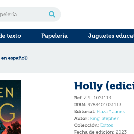
de texto
Papelería
Juguetes educa
 en español)
Holly (edic
Ref.
ZPL-1031113
ISBN:
9788401031113
Editorial:
Plaza Y Janes
Autor:
King, Stephen
Colección:
Éxitos
Fecha de edición:
2023