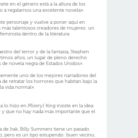
e en el género está a la altura de los
o a regalarnos una excelente novela».
te personaje y vuelve a poner aquí en
s más talentosos creadores de mujeres: un
minista dentro de la literatura
stro del terror y de la fantasía, Stephen
últimos años, un lugar de pleno derecho
s de novela negra de Estados Unidos».
blemente uno de los mejores narradores del
a de retratar los horrores que habitan bajo la
la vida normal».
a lo hizo en
Misery
) King insiste en la idea
ir y que no hay nada más importante que el
a de Irak, Billy Summers tiene un pasado
, pero es un tipo estupendo: buen vecino,