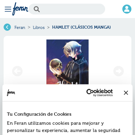
HAMLET (CLÁSICOS MANGA)
Feran
Libros
Hamlet (clÁsicos manga)
Tu Configuración de Cookies
En Feran utilizamos cookies para mejorar y
Ref.
ZNR-7950120
personalizar tu experiencia, aumentar la seguridad
ISBN:
9788467950120