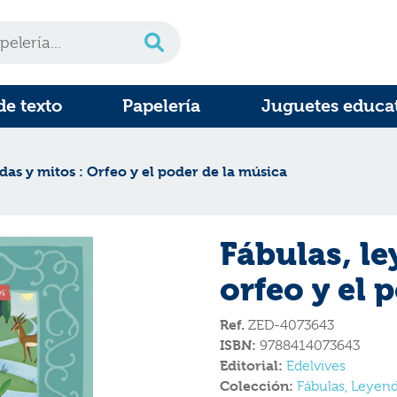
de texto
Papelería
Juguetes educa
das y mitos : Orfeo y el poder de la música
Fábulas, le
orfeo y el 
Ref.
ZED-4073643
ISBN:
9788414073643
Editorial:
Edelvives
Colección:
Fábulas, Leyend