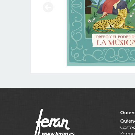
Quien
Quien
Gastos
Formul