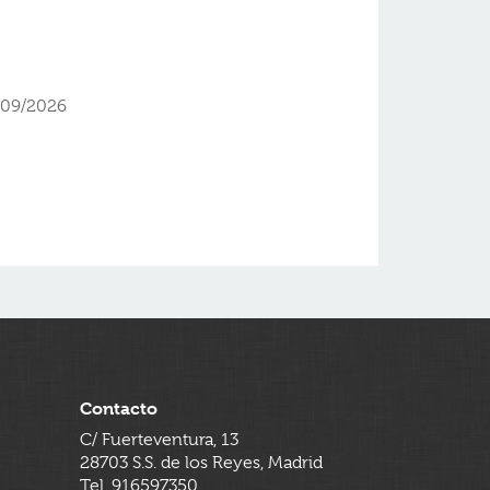
/09/2026
Contacto
C/ Fuerteventura, 13
28703 S.S. de los Reyes, Madrid
Tel. 916597350