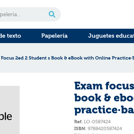
de texto
Papelería
Juguetes educa
Focus 2ed 2 Student s Book & eBook with Online Practice·
Exam focus
book & ebo
practice·ba
Ref.
LO-0587424
ISBN:
9788420587424