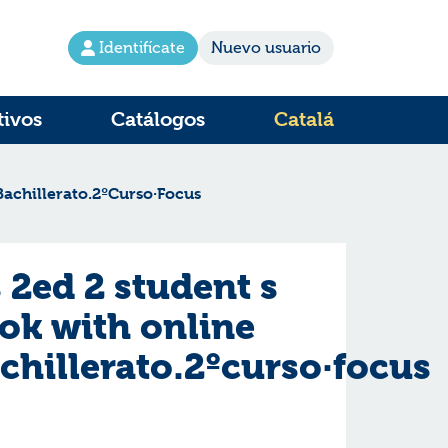
Identifícate
Nuevo usuario
tivos
Catálogos
Catalá
Bachillerato.2ºCurso·Focus
 2ed 2 student s
ok with online
chillerato.2ºcurso·focus