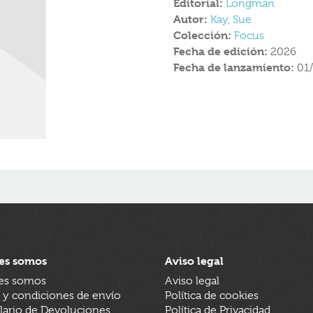
Editorial:
Longman
Autor:
Kay, Sue
Colección:
Focus
Fecha de edición:
2026
Fecha de lanzamiento:
01
es somos
Aviso legal
es somos
Aviso legal
 y condiciones de envío
Política de cookies
ario de Devoluciones
Política de Privacidad