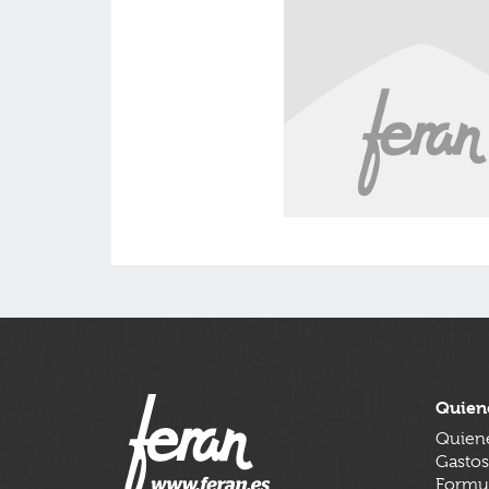
Quien
Quien
Gastos
Formul