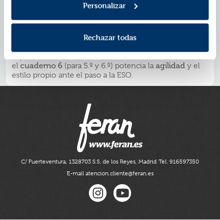
Personalizar
desarrollo educativo.
Educación
*Esta colección cubre toda la etapa de
Primaria
cuadernos 1, 2 y 3
: los
(para 1.º y 2.º)
adquisición
aseguran la
de la lectoescritura con pauta
Rechazar todas
cuadernos 4 y 5
Montessori; los
(para 3.º y 4.º) logran
perfección
la
ortográfica y creativa con doble pauta; y
cuaderno 6
agilidad
el
(para 5.º y 6.º) potencia la
y el
estilo propio ante el paso a la ESO.
C/ Fuerteventura, 13
28703 S.S. de los Reyes, Madrid
Tel. 916597350
E-mail atencion.cliente@feran.es