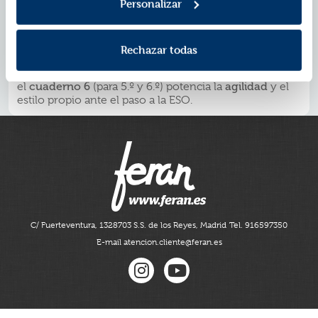
Personalizar
desarrollo educativo.
*Esta colección cubre toda la etapa de
Educación
Primaria
: los
cuadernos 1, 2 y 3
(para 1.º y 2.º)
aseguran la
adquisición
de la lectoescritura con pauta
Rechazar todas
Montessori; los
cuadernos 4 y 5
(para 3.º y 4.º) logran
la
perfección
ortográfica y creativa con doble pauta; y
el
cuaderno 6
(para 5.º y 6.º) potencia la
agilidad
y el
estilo propio ante el paso a la ESO.
C/ Fuerteventura, 13
28703 S.S. de los Reyes, Madrid
Tel. 916597350
E-mail atencion.cliente@feran.es