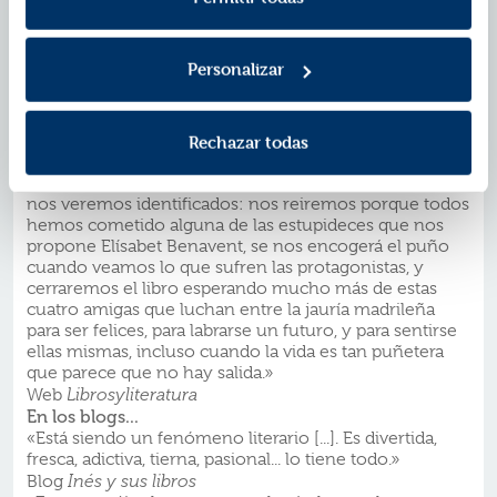
merecemos.»
Revista AR
«No sé cómo me ha secuestrado Benavent pero exijo
Personalizar
un duelo al amanecer por las horas que me ha robado
o, en su defecto, las siguientes peripecias de estas
mujeres.»
Web
Mideclipse
Rechazar todas
«Sentiremos en nuestras carnes las vidas de las cuatro
mujeres que campan a sus anchas por las páginas y
nos veremos identificados: nos reiremos porque todos
hemos cometido alguna de las estupideces que nos
propone Elísabet Benavent, se nos encogerá el puño
cuando veamos lo que sufren las protagonistas, y
cerraremos el libro esperando mucho más de estas
cuatro amigas que luchan entre la jauría madrileña
para ser felices, para labrarse un futuro, y para sentirse
ellas mismas, incluso cuando la vida es tan puñetera
que parece que no hay salida.»
Web
Librosyliteratura
En los blogs...
«Está siendo un fenómeno literario [...]. Es divertida,
fresca, adictiva, tierna, pasional... lo tiene todo.»
Blog
Inés y sus libros