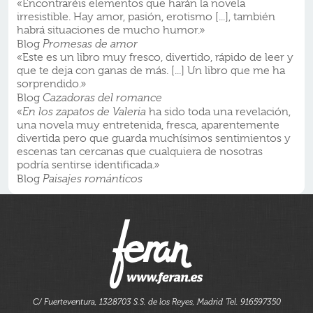
«Encontraréis elementos que harán la novela
irresistible. Hay amor, pasión, erotismo [...], también
habrá situaciones de mucho humor.»
Blog
Promesas de amor
«Este es un libro muy fresco, divertido, rápido de leer y
que te deja con ganas de más. [...] Un libro que me ha
sorprendido.»
Blog
Cazadoras del romance
«
En los zapatos de Valeria
ha sido toda una revelación,
una novela muy entretenida, fresca, aparentemente
divertida pero que guarda muchísimos sentimientos y
escenas tan cercanas que cualquiera de nosotras
podría sentirse identificada.»
Blog
Paisajes románticos
C/ Fuerteventura, 13
28703 S.S. de los Reyes, Madrid
Tel. 916597350