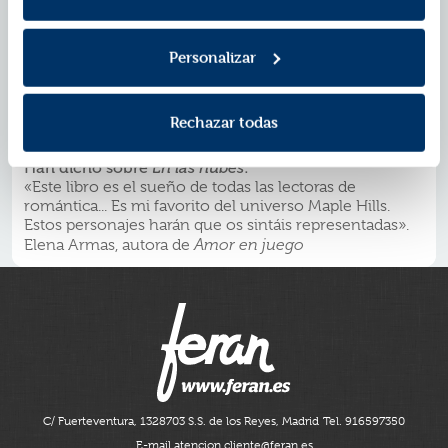
intentando escribir no tiene tiempo para ser tutora de
nadie, se ofrece a ayudar a Henry. Además, ¿no dicen
que las nuevas experiencias ayudan a salir de los
Personalizar
bloqueos creativos? Y él promete que va a darle
muchas...
Lo único que tienen que hacer es ceñirse al
Rechazar todas
reglamento que han establecido.
Ah, y no enamorarse, claro.
Han dicho sobre
En las nubes
:
«Este libro es el sueño de todas las lectoras de
romántica... Es mi favorito del universo Maple Hills.
Estos personajes harán que os sintáis representadas».
Elena Armas, autora de
Amor en juego
C/ Fuerteventura, 13
28703 S.S. de los Reyes, Madrid
Tel. 916597350
E-mail atencion.cliente@feran.es