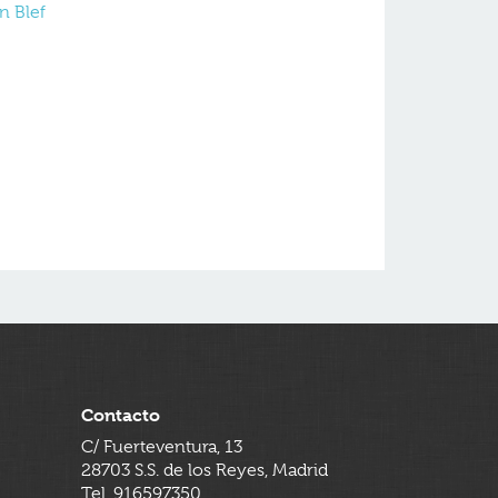
n Blef
Contacto
C/ Fuerteventura, 13
28703 S.S. de los Reyes, Madrid
Tel. 916597350