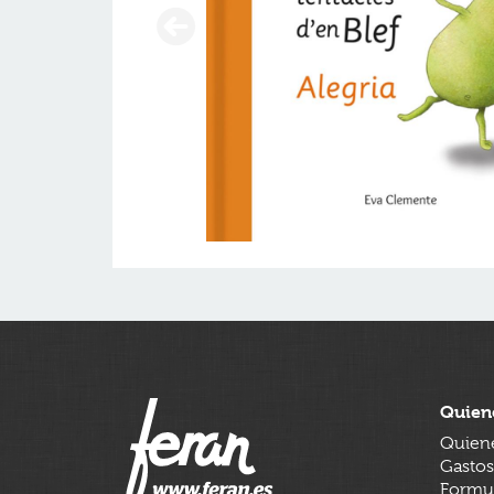
Quien
Quien
Gastos
Formul