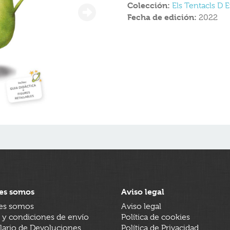
Colección:
Els Tentacls D E
Fecha de edición:
2022
es somos
Aviso legal
es somos
Aviso legal
 y condiciones de envío
Política de cookies
ario de Devoluciones
Política de Privacidad