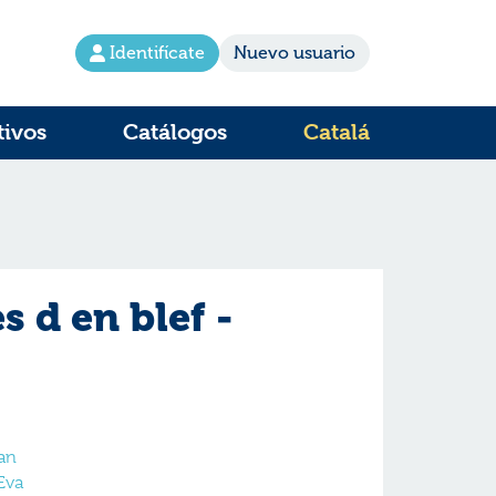
Identifícate
Nuevo usuario
tivos
Catálogos
Catalá
s d en blef -
an
Eva