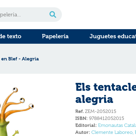
de texto
Papelería
Juguetes educa
 en Blef - Alegria
Els tentacle
alegria
Ref.
ZEM-2052015
ISBN:
9788412052015
Editorial:
Emonautas Catal
Autor:
Clemente Laboreo, 