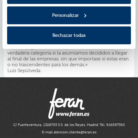
«Al igual que Rousseau, Hemingway nos ha señalado
como prueba del valor humano la capacidad de
medirse, de lograr, de fracasar.»
Personalizar
Italo Calvino
«Tal vez en ningún otro escritor moderno la proeza
física, el coraje, la fuerza bruta y el espíritu de
Rechazar todas
destrucción alcanzan una dignidad parecida.»
Mario Vargas Llosa
«En sus páginas descubrí que la vida alcanzaba
verdadera categoría si la asumíamos decididos a llegar
al final de las empresas, sin que importase si estas eran
o no trascendentes para los demás.»
Luis Sepúlveda
C/ Fuerteventura, 13
28703 S.S. de los Reyes, Madrid
Tel. 916597350
E-mail atencion.cliente@feran.es