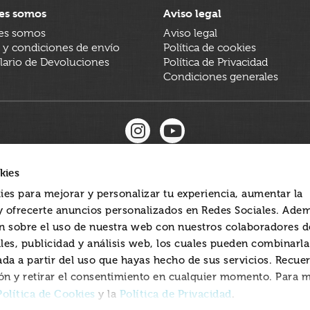
es somos
Aviso legal
es somos
Aviso legal
 y condiciones de envío
Política de cookies
ario de Devoluciones
Política de Privacidad
Condiciones generales
kies
ies para mejorar y personalizar tu experiencia, aumentar la
 y ofrecerte anuncios personalizados en Redes Sociales. Ade
 sobre el uso de nuestra web con nuestros colaboradores d
les, publicidad y análisis web, los cuales pueden combinarl
ada a partir del uso que hayas hecho de sus servicios. Recue
ón y retirar el consentimiento en cualquier momento. Para 
Política de Cookies
Política de Privacidad
y la
.