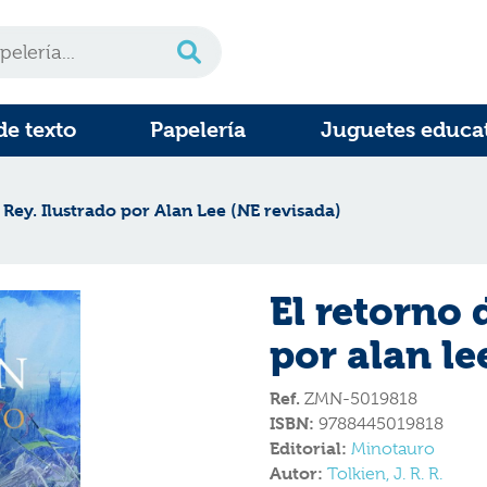
de texto
Papelería
Juguetes educa
 Rey. Ilustrado por Alan Lee (NE revisada)
El retorno 
por alan le
Ref.
ZMN-5019818
ISBN:
9788445019818
Editorial:
Minotauro
Autor:
Tolkien, J. R. R.