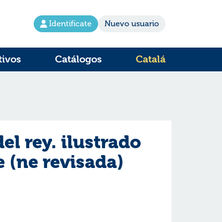
Identifícate
Nuevo usuario
tivos
Catálogos
Catalá
del rey. ilustrado
e (ne revisada)