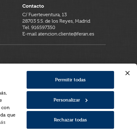
Contacto
C/ Fuerteventura, 13
28703 S.S. de los Reyes, Madrid
Tel. 916597350
E-mail atencion.cliente@feran.es
Permitir todas
más,
Personalizar
e
a con
rda que
Rechazar todas
más