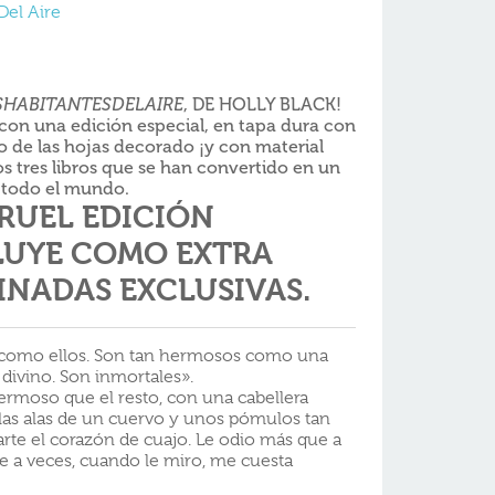
Del Aire
S
HABITANTES
DEL
AIRE
, DE HOLLY BLACK!
: con una edición especial, en tapa dura con
o de las hojas decorado ¡y con material
os tres libros que se han convertido en un
 todo el mundo.
CRUEL EDICIÓN
LUYE COMO EXTRA
INADAS EXCLUSIVAS.
r como ellos. Son tan hermosos como una
divino. Son inmortales».
ermoso que el resto, con una cabellera
 las alas de un cuervo y unos pómulos tan
arte el corazón de cuajo. Le odio más que a
e a veces, cuando le miro, me cuesta