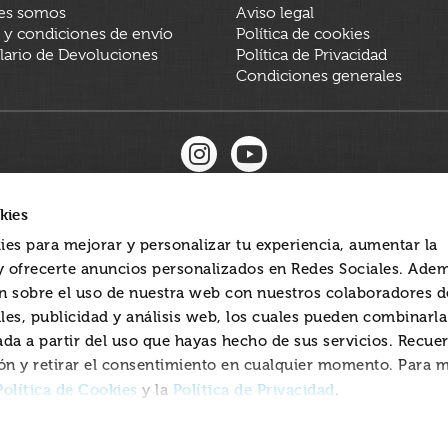
es somos
Aviso legal
 y condiciones de envío
Política de cookies
ario de Devoluciones
Política de Privacidad
Condiciones generales
kies
ies para mejorar y personalizar tu experiencia, aumentar la
 y ofrecerte anuncios personalizados en Redes Sociales. Ade
 sobre el uso de nuestra web con nuestros colaboradores d
les, publicidad y análisis web, los cuales pueden combinarl
ada a partir del uso que hayas hecho de sus servicios. Recue
ón y retirar el consentimiento en cualquier momento. Para 
Política de Cookies
Política de Privacidad
y la
.