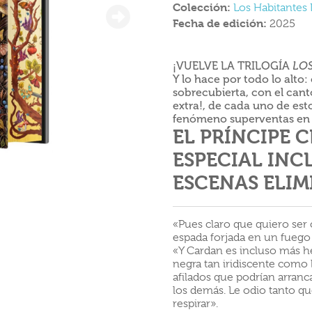
Colección:
Los Habitantes 
Fecha de edición:
2025
¡VUELVE LA TRILOGÍA
LO
Y lo hace por todo lo alto
sobrecubierta, con el cant
extra!, de cada uno de est
fenómeno superventas en
EL PRÍNCIPE 
ESPECIAL INC
ESCENAS ELIM
«Pues claro que quiero se
espada forjada en un fuego 
«Y Cardan es incluso más h
negra tan iridiscente como
afilados que podrían arranc
los demás. Le odio tanto qu
respirar».