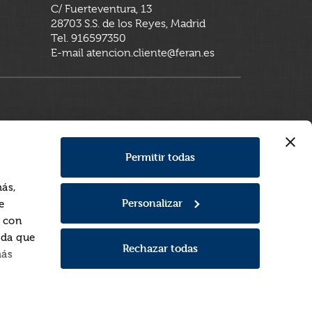
C/ Fuerteventura, 13
28703 S.S. de los Reyes, Madrid
Tel. 916597350
E-mail atencion.cliente@feran.es
Permitir todas
más,
Personalizar
e
a con
rda que
Rechazar todas
más