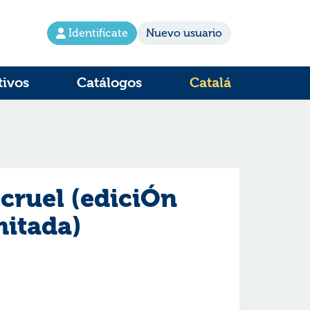
Identifícate
Nuevo usuario
tivos
Catálogos
Catalá
 cruel (ediciÓn
mitada)