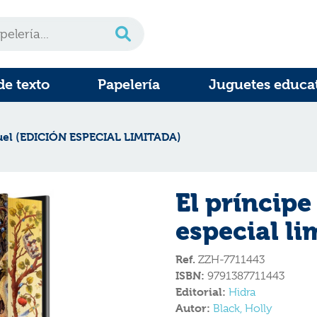
de texto
Papelería
Juguetes educa
ruel (EDICIÓN ESPECIAL LIMITADA)
El príncipe
especial li
Ref.
ZZH-7711443
ISBN:
9791387711443
Editorial:
Hidra
Autor:
Black, Holly