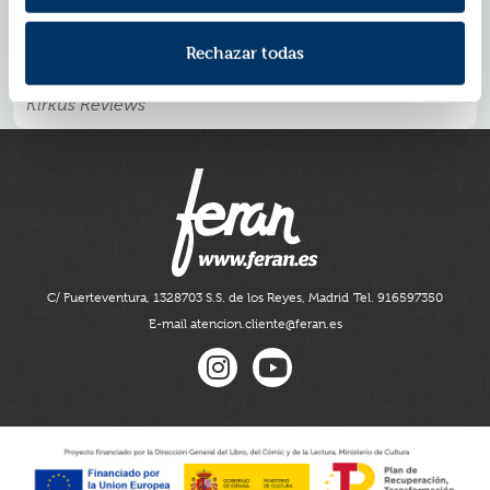
dicho:
«No sigas buscando al nuevo Harry Potter: descubre a
Rechazar todas
Percy Jackson, como lo han hecho ya legiones de
admiradores.»
Kirkus Reviews
C/ Fuerteventura, 13
28703 S.S. de los Reyes, Madrid
Tel. 916597350
E-mail atencion.cliente@feran.es