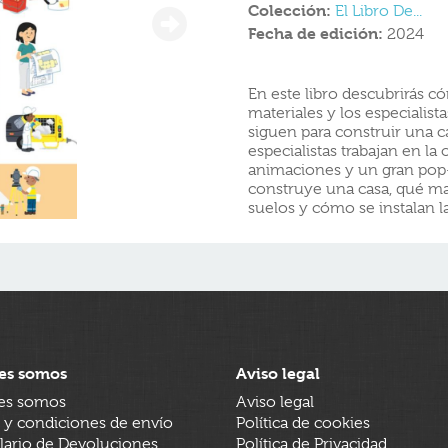
Colección:
El Libro De...
Fecha de edición:
2024
En este libro descubrirás c
materiales y los especialis
siguen para construir una 
especialistas trabajan en la
animaciones y un gran pop
construye una casa, qué ma
suelos y cómo se instalan la
es somos
Aviso legal
es somos
Aviso legal
 y condiciones de envío
Política de cookies
ario de Devoluciones
Política de Privacidad