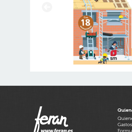
Quien
Quien
Gastos
Formul