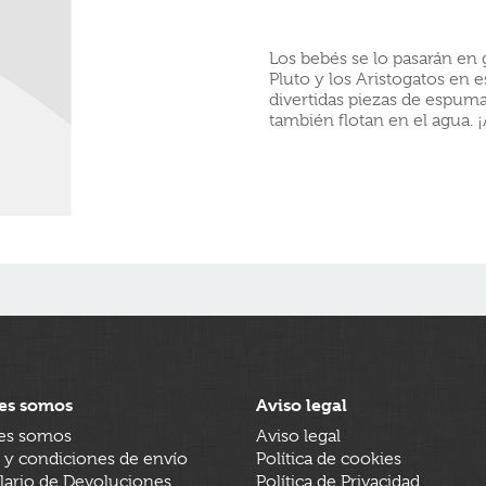
Los bebés se lo pasarán en 
Pluto y los Aristogatos en e
divertidas piezas de espum
también flotan en el agua. ¡
es somos
Aviso legal
es somos
Aviso legal
 y condiciones de envío
Política de cookies
ario de Devoluciones
Política de Privacidad