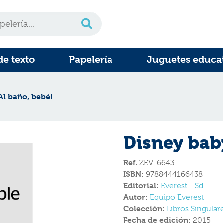
de texto
Papelería
Juguetes educa
Al baño, bebé!
Disney baby
Ref.
ZEV-6643
ISBN:
9788444166438
Editorial:
Everest - Sd
Autor:
Equipo Everest
Colección:
Libros Singular
Fecha de edición:
2015