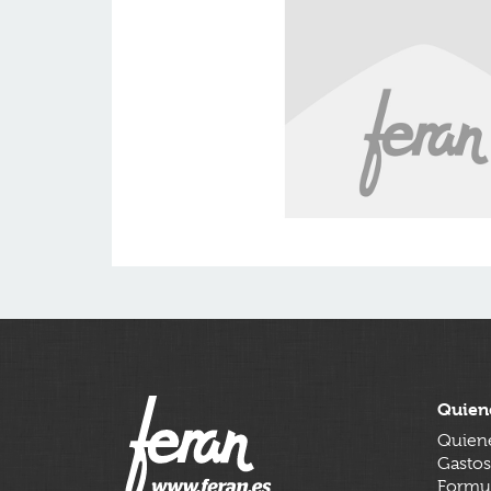
Quien
Quien
Gastos
Formul