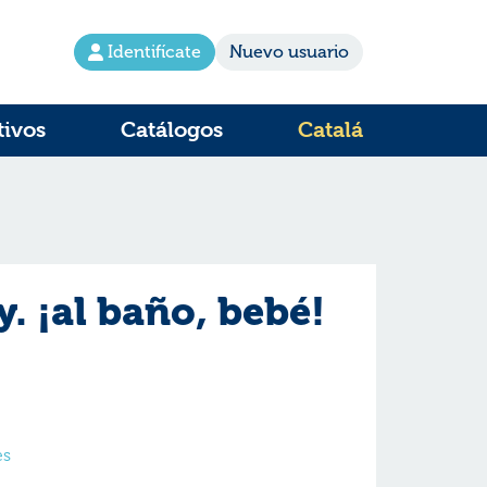
Identifícate
Nuevo usuario
tivos
Catálogos
Catalá
. ¡al baño, bebé!
es