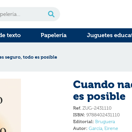
de texto
Papelería
Juguetes educa
s seguro, todo es posible
Cuando nad
es posible
Ref.
ZUG-2431110
ISBN:
9788402431110
Editorial:
Bruguera
Autor:
García, Eirene