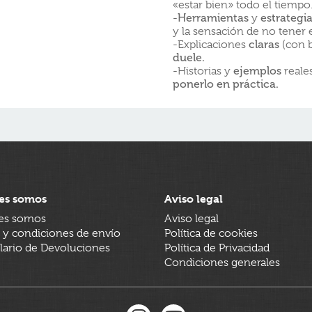
«estar bien» todo el tiempo
-
Herramientas
y
estrategi
y la sensación de no tener 
-Explicaciones
claras
(con 
duele.
-Historias y
ejemplos
reale
ponerlo en práctica.
es somos
Aviso legal
es somos
Aviso legal
 y condiciones de envío
Política de cookies
ario de Devoluciones
Política de Privacidad
Condiciones generales