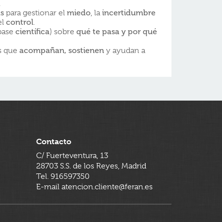
.
as
para gestionar el
miedo
, la
incertidumbre
el
control
.
base
científica
) sobre
qué te pasa y por qué
s que
acompañan, sostienen
y ayudan a
Contacto
C/ Fuerteventura, 13
28703 S.S. de los Reyes, Madrid
Tel. 916597350
E-mail atencion.cliente@feran.es