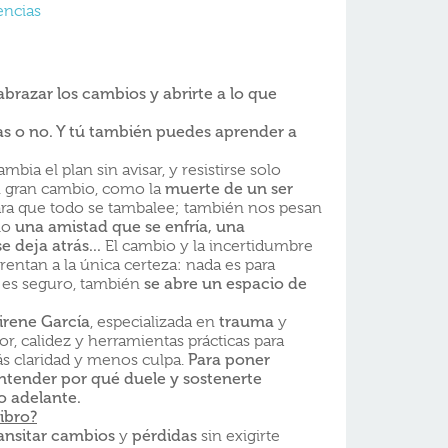
encias
brazar los cambios y abrirte a lo que
as o no. Y tú también puedes aprender a
bia el plan sin avisar, y resistirse solo
n gran cambio, como la
muerte de un ser
ra que todo se tambalee; también nos pesan
omo
una amistad que se enfría, una
 deja atrás...
El cambio y la incertidumbre
ntan a la única certeza: nada es para
 es seguro, también
se abre un espacio de
irene García
, especializada en
trauma
y
r, calidez y herramientas prácticas para
ás claridad y menos culpa.
Para poner
entender por qué duele y sostenerte
o adelante.
ibro?
ansitar cambios
y
pérdidas
sin exigirte