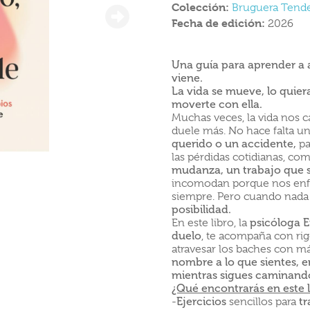
Colección:
Bruguera Tend
Fecha de edición:
2026
Una guía para aprender a a
viene.
La vida se mueve, lo quier
moverte con ella.
Muchas veces, la vida nos cam
duele más. No hace falta u
querido o un accidente,
pa
las pérdidas cotidianas, c
mudanza, un trabajo que se
incomodan porque nos enfre
siempre. Pero cuando nada
posibilidad.
En este libro, la
psicóloga E
duelo
, te acompaña con rigo
atravesar los baches con m
nombre a lo que sientes, 
mientras sigues caminand
¿Qué encontrarás en este l
-
Ejercicios
sencillos para
tr