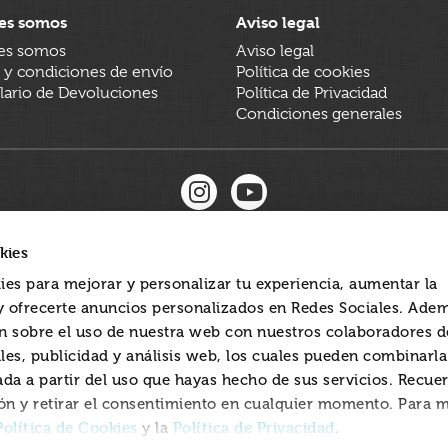
es somos
Aviso legal
es somos
Aviso legal
 y condiciones de envío
Política de cookies
ario de Devoluciones
Política de Privacidad
Condiciones generales
kies
ies para mejorar y personalizar tu experiencia, aumentar la
 y ofrecerte anuncios personalizados en Redes Sociales. Ade
 sobre el uso de nuestra web con nuestros colaboradores d
les, publicidad y análisis web, los cuales pueden combinarl
ada a partir del uso que hayas hecho de sus servicios. Recue
ón y retirar el consentimiento en cualquier momento. Para 
Política de Cookies
Política de Privacidad
y la
.