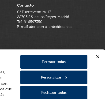
Contacto
C/ Fuerteventura, 13
28703 S.S. de los Reyes, Madrid
Tel. 916597350
E-mail atencion.cliente@feran.es
Permitir todas
más,
Personalizar
e
a con
rda que
Rechazar todas
más