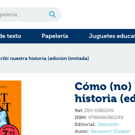
de texto
Papelería
Juguetes educa
ibí nuestra historia (edición limitada)
Cómo (no) 
historia (e
Ref.
ZBS-6380249
ISBN:
9788466380249
Editorial:
Debolsillo
Autor:
Benavent, Elisabet