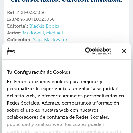
Ref.
ZKB-0323056
ISBN:
9788410323056
Editorial:
Blackie Books
Autor:
Mcdowell, Michael
Colección:
Saga Blackwater
Fecha de edición:
2024
EDICIÓN LIMITADA PARA COLECCIONISTAS. LA
Tu Configuración de Cookies
SAGA COMPLETA .Incluye los 6 volúmenes y
En Feran utilizamos cookies para mejorar y
contenido extra exclusivo.
personalizar tu experiencia, aumentar la seguridad
La épica saga de la familia Caskey. Un fenómeno
del sitio web, y ofrecerte anuncios personalizados en
editorial sin precedentes. EL LIBRO MÁS VENDIDO
Redes Sociales. Además, compartimos información
DEL AÑO.
sobre el uso de nuestra web con nuestros
Una saga matriarcal con tintes de terror ambientada en
colaboradores de confianza de Redes Sociales,
la Alabama de la primera mitad de siglo. Mujeres
publicidad y análisis web, los cuales pueden
poderosas que luchan por el dominio durante
combinarla con otra información recopilada a partir