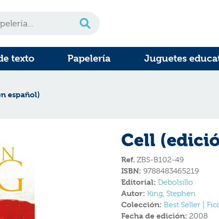
de texto
Papelería
Juguetes educa
en español)
Cell (edici
Ref.
ZBS-B102-49
ISBN:
9788483465219
Editorial:
Debolsillo
Autor:
King, Stephen
Colección:
Best Seller | Fi
Fecha de edición:
2008