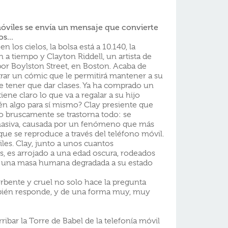
móviles se envía un mensaje que convierte
s...
en los cielos, la bolsa está a 10.140, la
 a tiempo y Clayton Riddell, un artista de
 por Boylston Street, en Boston. Acaba de
strar un cómic que le permitirá mantener a su
de tener que dar clases. Ya ha comprado un
iene claro lo que va a regalar a su hijo
n algo para sí mismo? Clay presiente que
ero bruscamente se trastorna todo: se
asiva, causada por un fenómeno que más
 que se reproduce a través del teléfono móvil.
les. Clay, junto a unos cuantos
s, es arrojado a una edad oscura, rodeados
y una masa humana degradada a su estado
orbente y cruel no solo hace la pregunta
bién responde, y de una forma muy, muy
rribar la Torre de Babel de la telefonía móvil