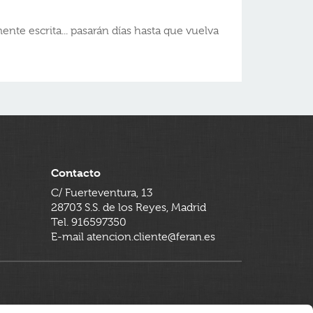
ente escrita... pasarán días hasta que vuelva
Contacto
C/ Fuerteventura, 13
28703 S.S. de los Reyes, Madrid
Tel. 916597350
E-mail atencion.cliente@feran.es