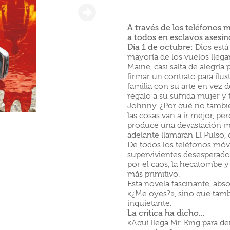
A través de los teléfonos 
a todos en esclavos asesino
Día 1 de octubre:
Dios está 
mayoría de los vuelos llegan
Maine, casi salta de alegría
firmar un contrato para ilu
familia con su arte en vez 
regalo a su sufrida mujer y t
Johnny. ¿Por qué no tambié
las cosas van a ir mejor, p
produce una devastación m
adelante llamarán El Pulso,
De todos los teléfonos móvi
supervivientes desesperado
por el caos, la hecatombe 
más primitivo.
Esta novela fascinante, abs
«¿Me oyes?», sino que tam
inquietante.
La crítica ha dicho...
«Aquí llega Mr. King para de