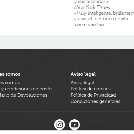
y sus telarañas.»
New York Times
«Muy inteligente, brillantem
a usar el teléfono móvil.»
The Guardian
es somos
Aviso legal
es somos
Aviso legal
 y condiciones de envío
Política de cookies
ario de Devoluciones
Política de Privacidad
Condiciones generales