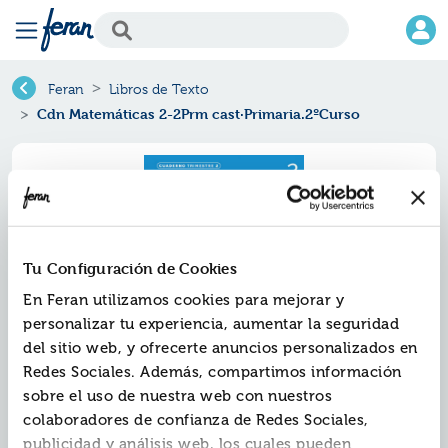
Feran
Libros de Texto
Cdn Matemáticas 2-2Prm cast·Primaria.2ºCurso
Tu Configuración de Cookies
En Feran utilizamos cookies para mejorar y
personalizar tu experiencia, aumentar la seguridad
del sitio web, y ofrecerte anuncios personalizados en
Redes Sociales. Además, compartimos información
Cdn matemáticas 2-2prm
sobre el uso de nuestra web con nuestros
cast·primaria.2ºcurso
colaboradores de confianza de Redes Sociales,
publicidad y análisis web, los cuales pueden