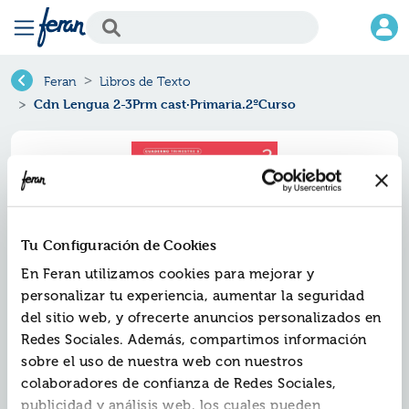
Feran
Libros de Texto
Cdn Lengua 2-3Prm cast·Primaria.2ºCurso
Tu Configuración de Cookies
En Feran utilizamos cookies para mejorar y
personalizar tu experiencia, aumentar la seguridad
del sitio web, y ofrecerte anuncios personalizados en
Redes Sociales. Además, compartimos información
Cdn lengua 2-3prm
sobre el uso de nuestra web con nuestros
cast·primaria.2ºcurso
colaboradores de confianza de Redes Sociales,
publicidad y análisis web, los cuales pueden