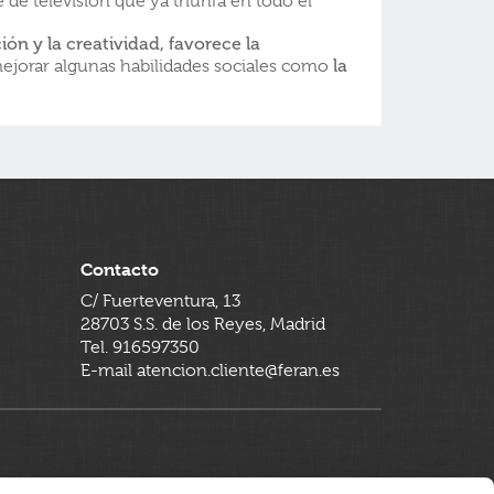
e de televisión que ya triunfa en todo el
ón y la creatividad, favorece la
la
ejorar algunas habilidades sociales como
Contacto
C/ Fuerteventura, 13
28703 S.S. de los Reyes, Madrid
Tel. 916597350
E-mail atencion.cliente@feran.es