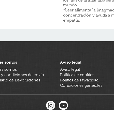
los fans de la aclamada seri
mundo.
*Leer alimenta la imaginaci
concentración
y ayuda a m
empatía.
es somos
Aviso legal
es somos
Aviso legal
 y condiciones de envío
Política de cookies
ario de Devoluciones
Política de Privacidad
Condiciones generales