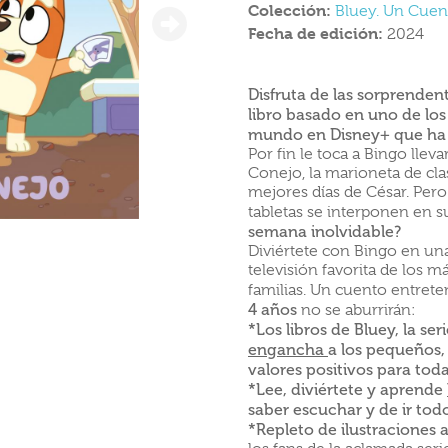
Colección:
Bluey. Un Cuen
Fecha de edición:
2024
Disfruta de las sorprenden
libro basado en uno de los 
mundo en Disney+ que ha c
Por fin le toca a Bingo llev
Conejo, la marioneta de cla
mejores días de César. Pero 
tabletas se interponen en 
semana inolvidable?
Diviértete con Bingo en una
televisión favorita de los
familias. Un cuento entrete
4 años
no se aburrirán:
*Los libros de Bluey, la se
engancha
a los pequeños
valores positivos para toda 
*Lee, diviértete y aprende
saber escuchar y de ir tod
*Repleto de ilustraciones a