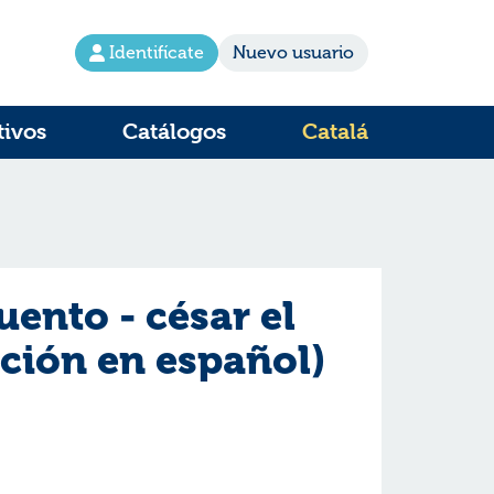
Identifícate
Nuevo usuario
tivos
Catálogos
Catalá
uento - césar el
ición en español)