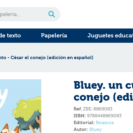
de texto
Papelería
Juguetes educa
to - César el conejo (edición en español)
Bluey. un c
conejo (ed
Ref.
ZBE-8869083
ISBN:
9788448869083
Editorial:
Beascoa
Autor:
Bluey