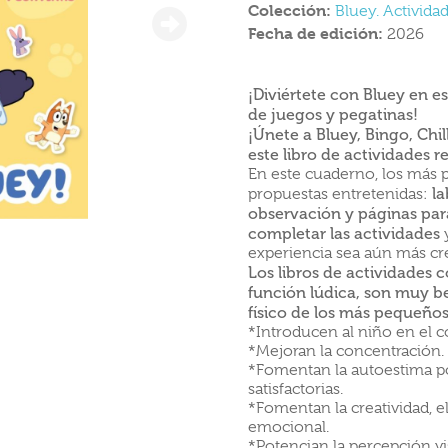
Colección:
Bluey. Activida
Fecha de edición:
2026
¡Diviértete con
Bluey en es
de juegos y pegatinas!
¡Únete a
Bluey,
Bingo,
Chil
este libro de actividades r
En este cuaderno, los más
la
propuestas entretenidas:
observación y páginas
par
completar las actividades
y
experiencia sea aún más crea
Los libros de actividades
función lúdica, son muy be
físico de los más pequeños
*Introducen al niño en el 
*Mejoran la concentración.
*Fomentan la autoestima po
satisfactorias.
*Fomentan la creatividad, e
emocional.
*Potencian la percepción vis