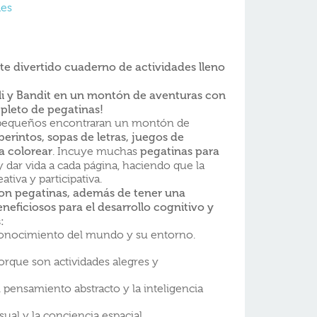
des
te
divertido cuaderno de actividades lleno
li y
Bandit en un montón de aventuras con
epleto de pegatinas!
 pequeños encontraran un montón de
berintos, sopas de letras,
juegos de
a colorear
pegatinas para
. Incuye muchas
 dar vida a cada página, haciendo que la
tiva y participativa.
 con pegatinas, además de tener una
neficiosos para el desarrollo cognitivo y
:
conocimiento del mundo y su entorno.
rque son actividades alegres y
l pensamiento abstracto y la inteligencia
ual y la conciencia espacial.