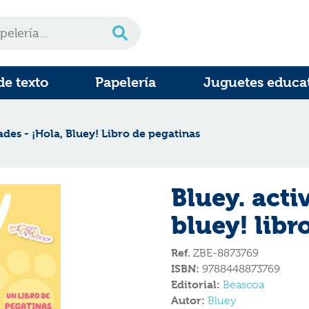
de texto
Papelería
Juguetes educa
ades - ¡Hola, Bluey! Libro de pegatinas
Bluey. acti
bluey! libr
Ref.
ZBE-8873769
ISBN:
9788448873769
Editorial:
Beascoa
Autor:
Bluey