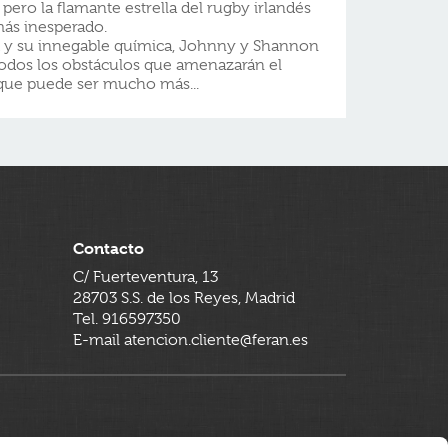
pero la flamante estrella del rugby irlandés
más inesperado.
ad y su innegable química, Johnny y Shannon
todos los obstáculos que amenazarán el
que puede ser mucho más...
Contacto
C/ Fuerteventura, 13
28703 S.S. de los Reyes, Madrid
Tel. 916597350
E-mail atencion.cliente@feran.es