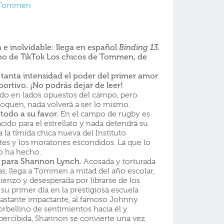
e Tommen
 e inolvidable: llega en español
Binding 13,
eno de TikTok Los chicos de Tommen, de
tanta intensidad el poder del primer amor
rtivo. ¡No podrás dejar de leer!
do en lados opuestos del campo, pero
quen, nada volverá a ser lo mismo.
todo a su favor.
En el campo de rugby es
cido para el estrellato y nada detendrá su
a la tímida chica nueva del Instituto
tes y los moratones escondidos. La que lo
o ha hecho.
il para Shannon Lynch.
Acosada y torturada
s, llega a Tommen a mitad del año escolar,
nzo y desesperada por librarse de los
u primer día en la prestigiosa escuela
bastante impactante, al famoso Johnny
rbellino de sentimientos hacia él y
percibida, Shannon se convierte una vez