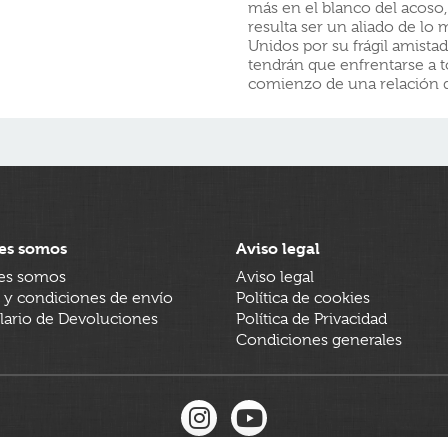
más en el blanco del acoso, 
resulta ser un aliado de lo 
Unidos por su frágil amist
tendrán que enfrentarse a 
comienzo de una relación 
es somos
Aviso legal
es somos
Aviso legal
 y condiciones de envío
Política de cookies
ario de Devoluciones
Política de Privacidad
Condiciones generales