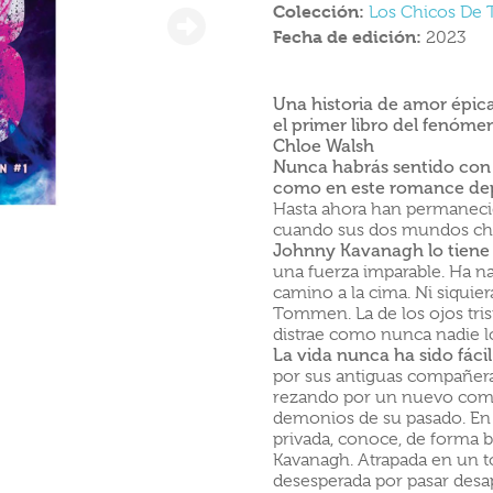
Colección:
Los Chicos D
Fecha de edición:
2023
Una historia de amor épica
el primer libro del fenóm
Chloe Walsh
Nunca habrás sentido con 
como en este romance depo
Hasta ahora han permaneci
cuando sus dos mundos cho
Johnny Kavanagh lo tiene 
una fuerza imparable. Ha na
camino a la cima. Ni siquier
Tommen. La de los ojos tris
distrae como nunca nadie l
La vida nunca ha sido fác
por sus antiguas compañera
rezando por un nuevo comie
demonios de su pasado. En s
privada, conoce, de forma 
Kavanagh. Atrapada en un to
desesperada por pasar desa