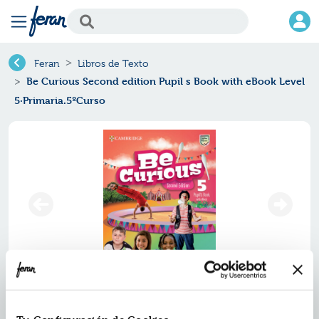
Feran
Libros de Texto
Be Curious Second edition Pupil s Book with eBook Level
5·Primaria.5ºCurso
Be curious second edition pupil s
book with ebook level